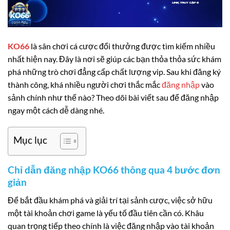
KO66
là sân chơi cá cược đổi thưởng được tìm kiếm nhiều
nhất hiện nay. Đây là nơi sẽ giúp các bạn thỏa thỏa sức khám
phá những trò chơi đẳng cấp chất lượng vip. Sau khi đăng ký
thành công, khá nhiều người chơi thắc mắc
đăng nhập
vào
sảnh chính như thế nào? Theo dõi bài viết sau để đăng nhập
ngay một cách dễ dàng nhé.
Mục lục
Chỉ dẫn đăng nhập KO66 thông qua 4 bước đơn
giản
Để bắt đầu khám phá và giải trí tại sảnh cược, việc sở hữu
một tài khoản chơi game là yếu tố đầu tiên cần có. Khâu
quan trọng tiếp theo chính là việc đăng nhập vào tài khoản