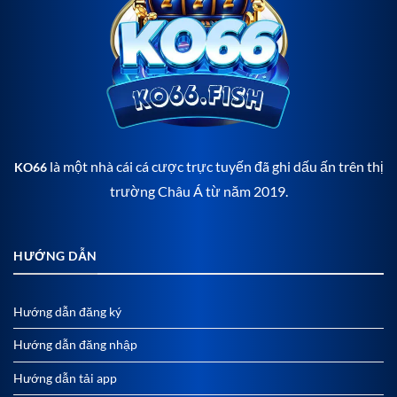
là một nhà cái cá cược trực tuyến đã ghi dấu ấn trên thị
KO66
trường Châu Á từ năm 2019.
HƯỚNG DẪN
Hướng dẫn đăng ký
Hướng dẫn đăng nhập
Hướng dẫn tải app