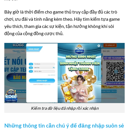
Bây giờ là thời điểm cho game thủ truy cập đầy đủ các trò
chơi, ưu đãi và tính năng kèm theo. Hãy tìm kiếm tựa game
yêu thích, tham gia các sự kiện, tận hưởng không khí sôi
động của cộng đồng cược thủ.
Kiểm tra dữ liệu đã nhập rồi xác nhận
Những thông tin cần chú ý để đăng nhập suôn sẻ