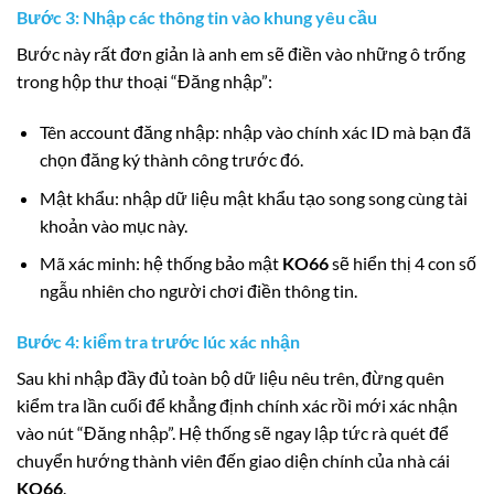
Bước 3: Nhập các thông tin vào khung yêu cầu
Bước này rất đơn giản là anh em sẽ điền vào những ô trống
trong hộp thư thoại “Đăng nhập”:
Tên account đăng nhập: nhập vào chính xác ID mà bạn đã
chọn đăng ký thành công trước đó.
Mật khẩu: nhập dữ liệu mật khẩu tạo song song cùng tài
khoản vào mục này.
Mã xác minh: hệ thống bảo mật
KO66
sẽ hiển thị 4 con số
ngẫu nhiên cho người chơi điền thông tin.
Bước 4: kiểm tra trước lúc xác nhận
Sau khi nhập đầy đủ toàn bộ dữ liệu nêu trên, đừng quên
kiểm tra lần cuối để khẳng định chính xác rồi mới xác nhận
vào nút “Đăng nhập”. Hệ thống sẽ ngay lập tức rà quét để
chuyển hướng thành viên đến giao diện chính của nhà cái
KO66
.