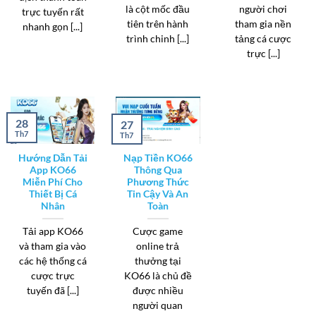
là cột mốc đầu
người chơi
trực tuyến rất
tiên trên hành
tham gia nền
nhanh gọn [...]
trình chinh [...]
tảng cá cược
trực [...]
28
27
Th7
Th7
Hướng Dẫn Tải
Nạp Tiền KO66
App KO66
Thông Qua
Miễn Phí Cho
Phương Thức
Thiết Bị Cá
Tin Cậy Và An
Nhân
Toàn
Tải app KO66
Cược game
và tham gia vào
online trả
các hệ thống cá
thưởng tại
cược trực
KO66 là chủ đề
tuyến đã [...]
được nhiều
người quan