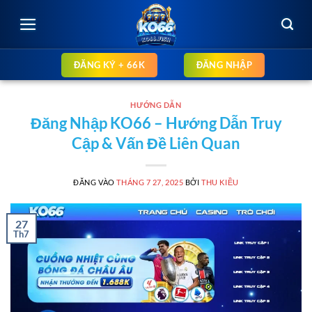
Bỏ
qua
nội
dung
ĐĂNG KÝ + 66K
ĐĂNG NHẬP
HƯỚNG DẪN
Đăng Nhập KO66 – Hướng Dẫn Truy
Cập & Vấn Đề Liên Quan
ĐĂNG VÀO
THÁNG 7 27, 2025
BỞI
THU KIỀU
27
Th7