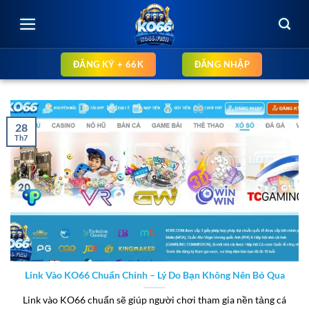
Bỏ
qua
nội
dung
ĐĂNG KÝ + 66K
ĐĂNG NHẬP
28
Th7
Link Vào KO66 Chuẩn Chỉnh – Lý Do Bạn Không Nên Bỏ Qua
Link vào KO66 chuẩn sẽ giúp người chơi tham gia nền tảng cá